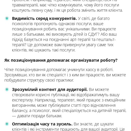
травматерапії, має чітко комунікувати, чому його послуги
коштують певну суму, і як ця робота змінить життя клієнта.
Видимість серед конкурентів.
У світі, де багато
психологів пропонують однакові послуги, ваше
позиціонування робить вас унікальними. Ви працюєте
лише з батьками, які виховують дітей із СДУГ? Або ваш
підхід базується на поєднанні арт-терапії та гештальт-
терапії? Це допоможе вам привернути увагу саме тих
клієнтів, які шукають такі послуги.
Як позиціонування допомагає організувати роботу?
Чітке позиціонування допомагає уникнути хаосу в роботі.
Зрозумівши, хто ви як спеціаліст і з ким ви працюєте, ви можете
побудувати структуру своєї практики:
Зрозумілий контент для аудиторії.
Ви можете
створювати корисні публікації, які відображатимуть вашу
експертизу. Наприклад, терапевт, який працює з емоційним
вигоранням, може публікувати статті про відновлення
балансу, а психолог, який спеціалізується на дитячій терапії,
— давати поради батькам.
Оптимізація часу та зусиль.
Ви знаєте, де шукати
клієнтів і які інструменти працюють для вашої аудиторії. Це