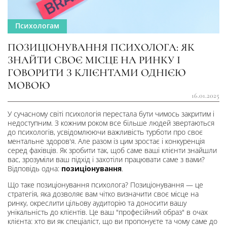
Психологам
ПОЗИЦІОНУВАННЯ ПСИХОЛОГА: ЯК
ЗНАЙТИ СВОЄ МІСЦЕ НА РИНКУ І
ГОВОРИТИ З КЛІЄНТАМИ ОДНІЄЮ
МОВОЮ
16.01.2025
У сучасному світі психологія перестала бути чимось закритим і
недоступним. З кожним роком все більше людей звертаються
до психологів, усвідомлюючи важливість турботи про своє
ментальне здоров'я. Але разом із цим зростає і конкуренція
серед фахівців. Як зробити так, щоб саме ваші клієнти знайшли
вас, зрозуміли ваш підхід і захотіли працювати саме з вами?
Відповідь одна:
позиціонування
.
Що таке позиціонування психолога? Позиціонування — це
стратегія, яка дозволяє вам чітко визначити своє місце на
ринку, окреслити цільову аудиторію та доносити вашу
унікальність до клієнтів. Це ваш "професійний образ" в очах
клієнта: хто ви як спеціаліст, що ви пропонуєте та чому саме до