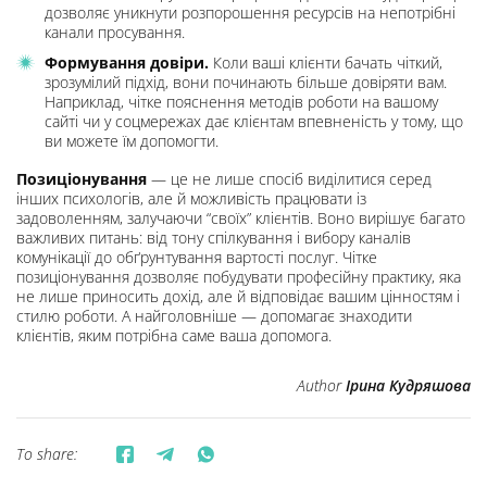
дозволяє уникнути розпорошення ресурсів на непотрібні
канали просування.
Формування довіри.
Коли ваші клієнти бачать чіткий,
зрозумілий підхід, вони починають більше довіряти вам.
Наприклад, чітке пояснення методів роботи на вашому
сайті чи у соцмережах дає клієнтам впевненість у тому, що
ви можете їм допомогти.
Позиціонування
— це не лише спосіб виділитися серед
інших психологів, але й можливість працювати із
задоволенням, залучаючи “своїх” клієнтів. Воно вирішує багато
важливих питань: від тону спілкування і вибору каналів
комунікації до обґрунтування вартості послуг. Чітке
позиціонування дозволяє побудувати професійну практику, яка
не лише приносить дохід, але й відповідає вашим цінностям і
стилю роботи. А найголовніше — допомагає знаходити
клієнтів, яким потрібна саме ваша допомога.
Author
Ірина Кудряшова
To share: