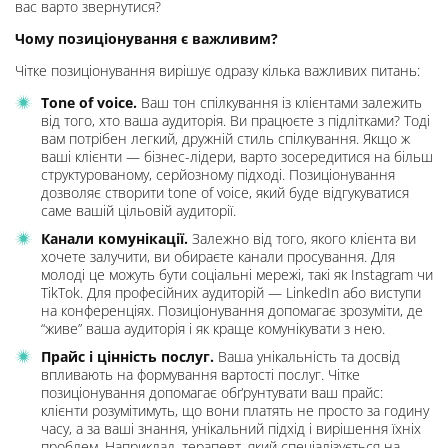
вас варто звернутися?
Чому позиціонування є важливим?
Чітке позиціонування вирішує одразу кілька важливих питань:
Tone of voice.
Ваш тон спілкування із клієнтами залежить
від того, хто ваша аудиторія. Ви працюєте з підлітками? Тоді
вам потрібен легкий, дружній стиль спілкування. Якщо ж
ваші клієнти — бізнес-лідери, варто зосередитися на більш
структурованому, серйозному підході. Позиціонування
дозволяє створити tone of voice, який буде відгукуватися
саме вашій цільовій аудиторії.
Канали комунікації.
Залежно від того, якого клієнта ви
хочете залучити, ви обираєте канали просування. Для
молоді це можуть бути соціальні мережі, такі як Instagram чи
TikTok. Для професійних аудиторій — LinkedIn або виступи
на конференціях. Позиціонування допомагає зрозуміти, де
“живе” ваша аудиторія і як краще комунікувати з нею.
Прайс і цінність послуг.
Ваша унікальність та досвід
впливають на формування вартості послуг. Чітке
позиціонування допомагає обґрунтувати ваш прайс:
клієнти розумітимуть, що вони платять не просто за годину
часу, а за ваші знання, унікальний підхід і вирішення їхніх
проблем. Наприклад, терапевт, який спеціалізується на