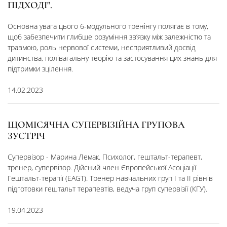
ПІДХОДІ".
Основна увага цього 6-модульного тренінгу полягає в тому,
щоб забезпечити глибше розуміння зв’язку між залежністю та
травмою, роль нервової системи, несприятливий досвід
дитинства, полівагальну теорію та застосування цих знань для
підтримки зцілення.
14.02.2023
ЩОМІСЯЧНА СУПЕРВІЗІЙНА ГРУПОВА
ЗУСТРІЧ
Супервізор - Марина Лемак. Психолог, гештальт-терапевт,
тренер, супервізор. ​Дійсний член Європейської Асоціації
Гештальт-терапії (EAGT). Тренер навчальних груп I та II рівнів
підготовки гештальт терапевтів, ведуча груп супервізії (КГУ).
19.04.2023