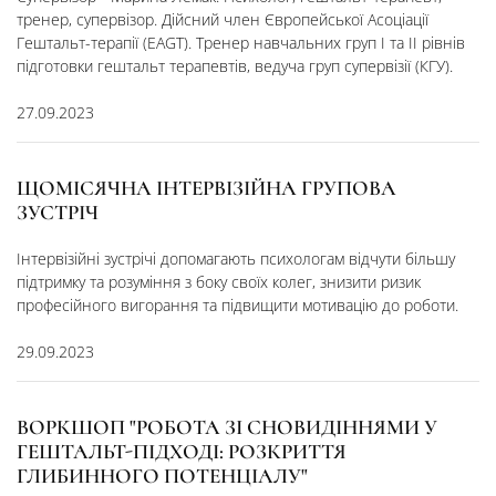
тренер, супервізор. ​Дійсний член Європейської Асоціації
Гештальт-терапії (EAGT). Тренер навчальних груп I та II рівнів
підготовки гештальт терапевтів, ведуча груп супервізії (КГУ).
27.09.2023
ЩОМІСЯЧНА ІНТЕРВІЗІЙНА ГРУПОВА
ЗУСТРІЧ
Інтервізійні зустрічі допомагають психологам відчути більшу
підтримку та розуміння з боку своїх колег, знизити ризик
професійного вигорання та підвищити мотивацію до роботи.
29.09.2023
ВОРКШОП "РОБОТА ЗІ СНОВИДІННЯМИ У
ГЕШТАЛЬТ-ПІДХОДІ: РОЗКРИТТЯ
ГЛИБИННОГО ПОТЕНЦІАЛУ"