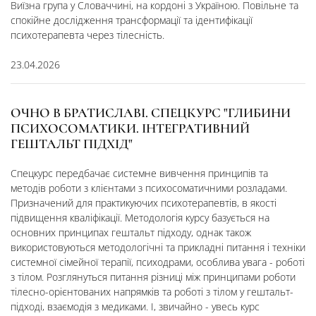
Виїзна група у Словаччині, на кордоні з Україною. Повільне та
спокійне дослідження трансформації та ідентифікації
психотерапевта через тілесність.
23.04.2026
ОЧНО В БРАТИСЛАВІ. СПЕЦКУРС "ГЛИБИНИ
ПСИХОСОМАТИКИ. ІНТЕГРАТИВНИЙ
ГЕШТАЛЬТ ПІДХІД"
Спецкурс передбачає системне вивчення принципів та
методів роботи з клієнтами з психосоматичними розладами.
Призначений для практикуючих психотерапевтів, в якості
підвищення кваліфікації. Методологія курсу базується на
основних принципах гештальт підходу, однак також
використовуються методологічні та прикладні питання і техніки
системної сімейної терапії, психодрами, особлива увага - роботі
з тілом. Розглянуться питання різниці між принципами роботи
тілесно-орієнтованих напрямків та роботі з тілом у гештальт-
підході, взаємодія з медиками. І, звичайно - увесь курс