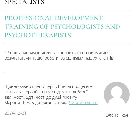
SPECIALISTS
PROFESSIONAL DEVELOPMENT,
TRAINING OF PSYCHOLOGISTS AND
PSYCHOTHERAPISTS
Оберіть напрямок, який вас цікавить та ознайомитися с
результатами нашої роботи за оцінками наших клієнтів.
Щойно завершивши курс «Тілесні процеси в
гештальт терапії» пишу з відчуття глибокої
вдячності. Вдячності до душі проєкту —
Марини Лемак, до організаторки вищого рівня
Читати більше
Ірини, до групи, яка зібралась.
2024-12-21
У мене не було очікувань, тільки сильне
Олена Ткач
бажання потрапити в цей проєкт. Бо вже мала
досвід навчання у Марини на курсі про
горювання.