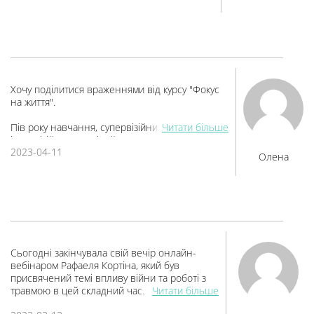
супервізійні. Дякую Марині Василівні та всім
учасницям за роботу!
Хочу поділитися враженнями від курсу "Фокус
на життя".
Пів року навчання, супервізійних та
Читати більше
інтервізійних зустрічей. Працювали над
2023-04-11
питаннями травми, ПТСР, психосоматики,
Олена
горювання, роботи з горем у дітей, тривожних
станів та панічних атак, розбиралися з
емоціями дітей військового часу та як їм
допомогти, піднімали тему ресурсів та
підтримки.
Дякую Марині Лемак за цей цінний курс! За
Сьогодні закінчувала свій вечір онлайн-
тепло і підтримку, яку я постійно відчувала! ❤️
вебінаром Рафаеля Кортіна, який був
За отримані знання та практичні навички.
присвячений темі впливу війни та роботі з
травмою в цей складний час.
Читати більше
Марина Василівна вміє складні речі
⠀
пояснювати простою, зрозумілою мовою. Все