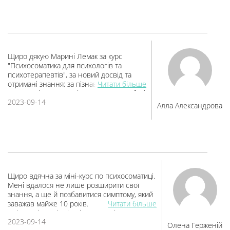
досвід, який вдалось отримати через
дослідження моєї тілесності. Сильно
рекомендую, бо тут про безпеку, турботу,
підтримку, любов, зцілення, які так вміло дала
Марина Лемак і група яку вона зібрала. Дякую
безмежно)
Щиро дякую Марині Лемак за курс
"Психосоматика для психологів та
психотерапевтів", за новий досвід та
отримані знання; за пізнавальні лекції та
Читати більше
практичні заняття, які допомогли у роботі
2023-09-14
з симптомом особисто. Дякую за
Алла Александрова
супервізії та інтервізійні зустрічі! Дякую
всім учасницям курсу за можливість
ділитися досвідом й практикувати!
Щиро вдячна за міні-курс по психосоматиці.
Мені вдалося не лише розширити свої
знання, а ще й позбавитися симптому, який
заважав майже 10 років.
Читати більше
Змістовні лекції, цікаві практичні заняття.
2023-09-14
Теплі інтервізійні зустрічі та професійні
Олена Герженій