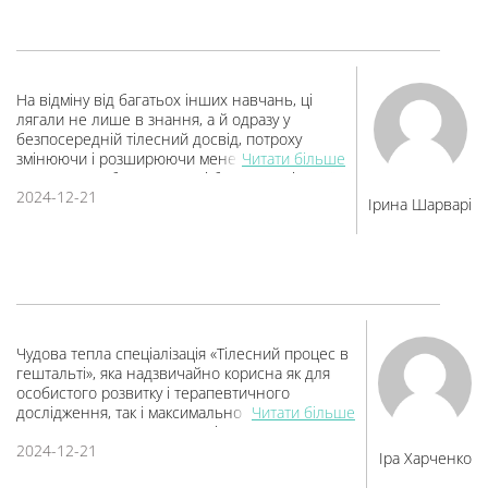
безпечне і затишне середовище, завдяки
багато нового.
якому стає можливим глибоке дослідження
себе і своїх процесів.
Дуже вдячна за цей курс
На відміну від багатьох інших навчань, ці
лягали не лише в знання, а й одразу у
безпосередній тілесний досвід, потроху
змінюючи і розширюючи мене як спеціаліста.
Читати більше
Я навчилась бути чесною і бережною із своїм
2024-12-21
тілом, а, відтак, - чесною і бережною зі своїми
Ірина Шарварі
клієнтами, зросла стійкість і сміливість в
роботі. Вистачило і теорії і практики, а той
досвід в групі, на який відгукнулась душею
був взагалі безцінним. Дуже дуже дуже дякую
🙏
Чудова тепла спеціалізація «Тілесний процес в
гештальті», яка надзвичайно корисна як для
особистого розвитку і терапевтичного
дослідження, так і максимально насичена
Читати більше
практичними моментами, які можна
2024-12-21
використовувати терапевтам в роботі з
Іра Харченко
клієнтами. Це був абсолютно новий чуттєвий